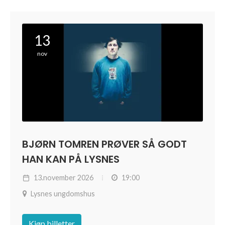
13
nov
BJØRN TOMREN PRØVER SÅ GODT
HAN KAN PÅ LYSNES
13.november 2026
19:00
Lysnes ungdomshus
Kjøp billetter