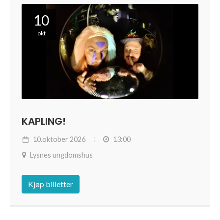
10
okt
KAPLING!
10.oktober 2026
13:00
Lysnes ungdomshus
Kjøp billetter