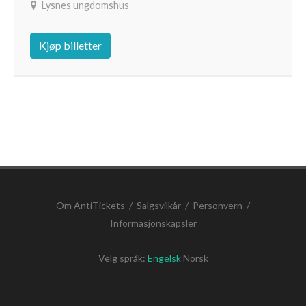
Lysnes ungdomshus
Kjøp billetter
Om AntiTickets
/
Salgsvilkår
/
Personvern
/
Informasjonskapsler
Velg språk:
Engelsk
Norsk